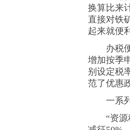
换算比来
直接对铁
起来就便
办税便利
增加按季
别设定税
范了优惠
一系列减
“资源税
减征50%